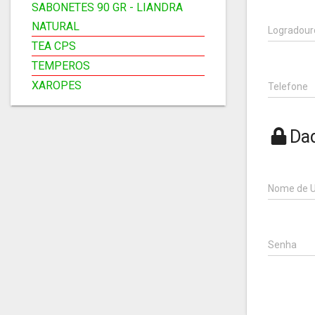
SABONETES 90 GR - LIANDRA
NATURAL
Logradour
TEA CPS
TEMPEROS
XAROPES
Telefone
Da
Nome de U
Senha