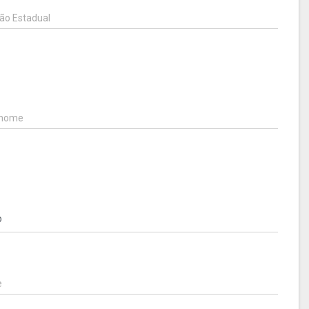
ção Estadual
enome
e