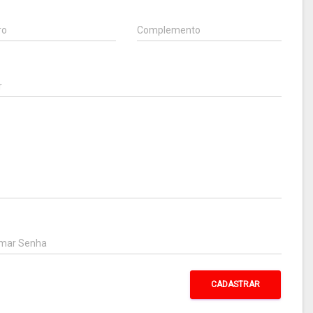
ro
Complemento
r
rmar Senha
CADASTRAR