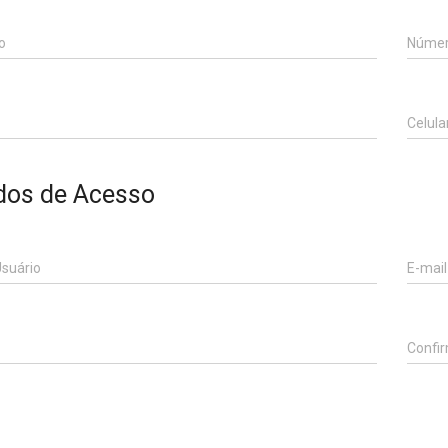
o
Núme
Celula
dos de Acesso
suário
E-mail
Confi