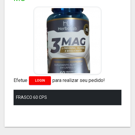
Efetue
para realizar seu pedido!
LOGIN
FRASCO 60 CPS