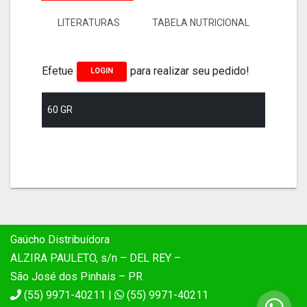
LITERATURAS
TABELA NUTRICIONAL
Efetue
para realizar seu pedido!
LOGIN
60 GR
Gaúcho Distribuídora
ALZIRA PAULETO, s/n – DEL REY –
São José dos Pinhais – PR
(55) 9971-40211 |
(55) 9971-40211