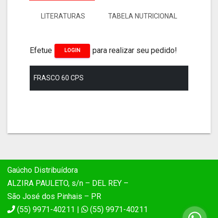
LITERATURAS
TABELA NUTRICIONAL
Efetue
para realizar seu pedido!
LOGIN
FRASCO 60 CPS
Gaúcho Distribuídora
ALZIRA PAULETO, s/n – DEL REY –
São José dos Pinhais – PR
(55) 9971-40211 |
(55) 9971-40211