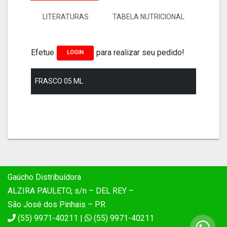
LITERATURAS
TABELA NUTRICIONAL
Efetue
para realizar seu pedido!
LOGIN
FRASCO 05 ML
Gaúcho Distribuídora
ALZIRA PAULETO, s/n – DEL REY –
São José dos Pinhais – PR
(55) 9971-40211 |
(55) 9971-40211