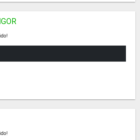
IGOR
ido!
ido!